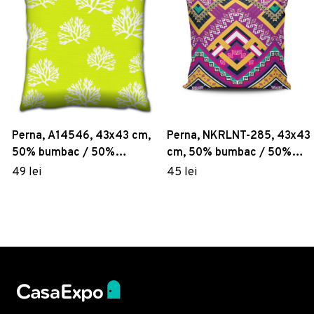
Perna, A14546, 43x43 cm,
Perna, NKRLNT-285, 43x43
50% bumbac / 50%
cm, 50% bumbac / 50%
poliester, Multicolor
poliester, Multicolor
49 lei
45 lei