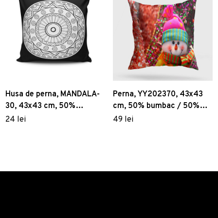
Husa de perna, MANDALA-
Perna, YY202370, 43x43
30, 43x43 cm, 50%
cm, 50% bumbac / 50%
bumbac / 50% poliester,
poliester, Multicolor
24 lei
49 lei
Multicolor