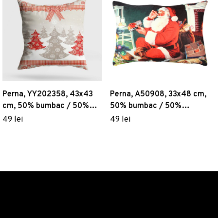
Perna, YY202358, 43x43
Perna, A50908, 33x48 cm,
cm, 50% bumbac / 50%
50% bumbac / 50%
poliester, Multicolor
poliester, Multicolor
49 lei
49 lei