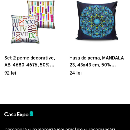
Set 2 perne decorative,
Husa de perna, MANDALA-
AB-4680-4676, 50%
23, 43x43 cm, 50%
bumbac / 50% poliester,
bumbac / 50% poliester,
92 lei
24 lei
Multicolor
Multicolor
Descoperă și explorează idei practice și recomandări