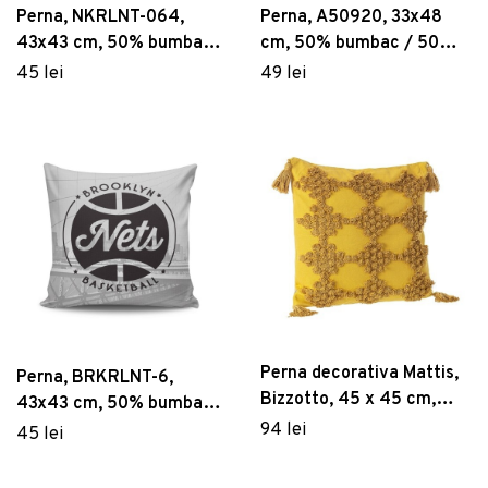
Perna, NKRLNT-064,
Perna, A50920, 33x48
43x43 cm, 50% bumbac /
cm, 50% bumbac / 50%
50% poliester, Multicolor
poliester, Multicolor
45 lei
49 lei
Perna decorativa Mattis,
Perna, BRKRLNT-6,
Bizzotto, 45 x 45 cm,
43x43 cm, 50% bumbac /
policoton, ocru
50% poliester, Multicolor
94 lei
45 lei