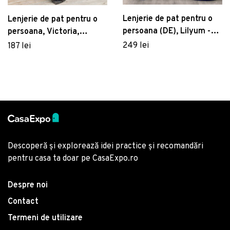
Lenjerie de pat pentru o
Lenjerie de pat pentru o
persoana (DE), Lilyum -
persoana, Victoria,
Dark Blue, Whitney,
Hurrem v2 121VCT02411,
249 lei
187 lei
Bumbac Satinat
2 piese, amestec bumbac,
multicolor
Descoperă și explorează idei practice și recomandări
pentru casa ta doar pe CasaExpo.ro
Despre noi
Contact
Termeni de utilizare