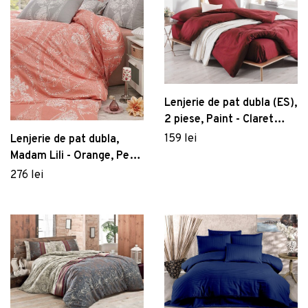
Lenjerie de pat dubla (ES),
2 piese, Paint - Claret
Red, EnLora Home, 65%
159 lei
Lenjerie de pat dubla,
bumbac/35% poliester
Madam Lili - Orange, Pearl
Home, Bumbac Ranforce
276 lei