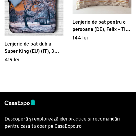
Lenjerie de pat pentru o
persoana (DE), Felix - Tile
Red, Cotton Box, Bumbac
144 lei
Ranforce
Lenjerie de pat dubla
Super King (EU) (IT), 3
piese, 101, Pearl Home,
419 lei
Poliester Satinat
Descoperă și explorează idei practice și recomandări
pentru casa ta doar pe CasaExpo.ro