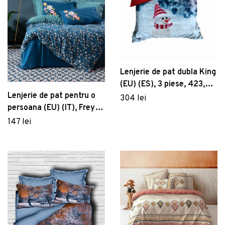
Lenjerie de pat dubla King
(EU) (ES), 3 piese, 423,
Lenjerie de pat pentru o
Pearl Home, Poliester
304 lei
persoana (EU) (IT), Freya -
Satinat
Dark Blue, Cotton Box,
147 lei
Bumbac Ranforce