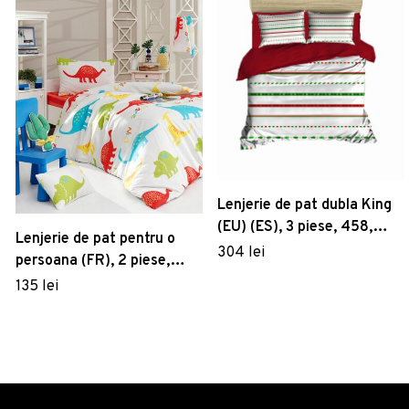
Lenjerie de pat dubla King
(EU) (ES), 3 piese, 458,
Lenjerie de pat pentru o
Pearl Home, Poliester
304 lei
persoana (FR), 2 piese,
Satinat
Dinazorus - White, Eponj
135 lei
Home, 65% bumbac/35%
poliester