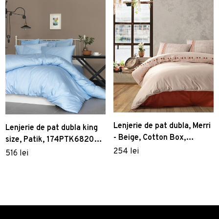
Lenjerie de pat dubla, Merri
Lenjerie de pat dubla king
- Beige, Cotton Box,
size, Patik, 174PTK68205,
Bumbac Ranforce
254 lei
3 piese, bumbac satinat,
516 lei
bleu