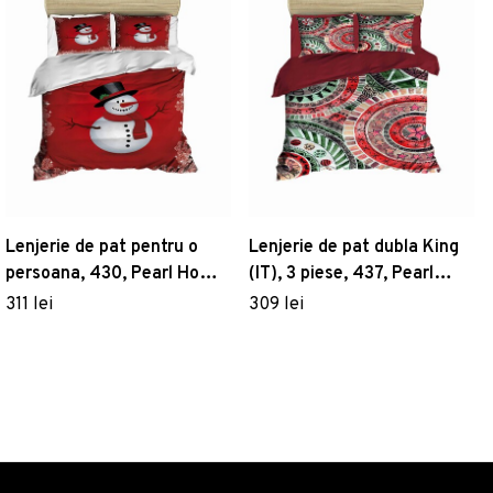
Lenjerie de pat pentru o
Lenjerie de pat dubla King
persoana, 430, Pearl Home,
(IT), 3 piese, 437, Pearl
Poliester Satinat
Home, Poliester Satinat
311 lei
309 lei