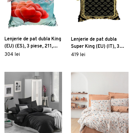
Lenjerie de pat dubla King
Lenjerie de pat dubla
(EU) (ES), 3 piese, 211,
Super King (EU) (IT), 3
Pearl Home, Poliester
piese, 3D6, Pearl Home,
304 lei
419 lei
Satinat
Poliester Satinat