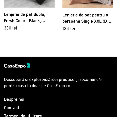
Lenjerie de pat dubla,
Lenjerie de pat pentru o
Fresh Color - Black,
persoana Single XXL (DE),
EnLora Home, Bumbac
Oniks - Caramel, Cotton
330 lei
124 lei
Ranforce
Box, Bumbac Ranforce
Descoperă și explorează idei practice și recomandări
pentru casa ta doar pe CasaExpo.ro
Despre noi
Contact
Termeni de utilizare