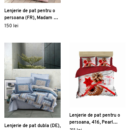
Lenjerie de pat pentru o
persoana (FR), Madam Lili
- Pink, Pearl Home,
150 lei
Bumbac Ranforce
Lenjerie de pat pentru o
persoana, 416, Pearl
Lenjerie de pat dubla (DE),
Home, Poliester Satinat