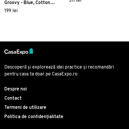
311 lei
Groovy - Blue, Cotton
Box, Bumbac Ranforce
199 lei
Descoperă și explorează idei practice și recomandări
pentru casa ta doar pe CasaExpo.ro
Despre noi
Contact
Termeni de utilizare
Politica de confidențialitate