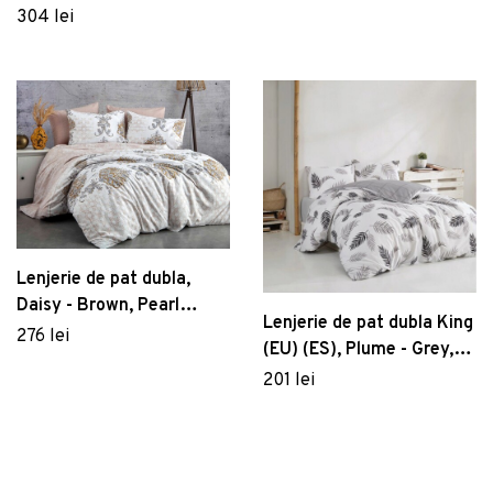
Pearl Home, Poliester
304 lei
Satinat
Lenjerie de pat dubla,
Daisy - Brown, Pearl
Lenjerie de pat dubla King
Home, Bumbac Ranforce
276 lei
(EU) (ES), Plume - Grey,
Pearl Home, Bumbac
201 lei
Ranforce