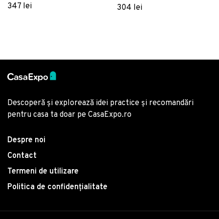
Satinat
Pearl Home, Poliester
347 lei
304 lei
Satinat
Descoperă și explorează idei practice și recomandări
pentru casa ta doar pe CasaExpo.ro
Despre noi
Contact
Termeni de utilizare
Politica de confidențialitate