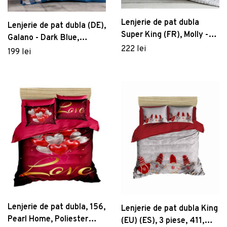
Lenjerie de pat dubla
Lenjerie de pat dubla (DE),
Super King (FR), Molly -
Galano - Dark Blue,
Anthracite, Cotton Box,
222 lei
Cotton Box, Bumbac
199 lei
Bumbac Ranforce
Ranforce
Lenjerie de pat dubla, 156,
Lenjerie de pat dubla King
Pearl Home, Poliester
(EU) (ES), 3 piese, 411,