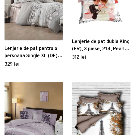
Lenjerie de pat dubla King
Lenjerie de pat pentru o
(FR), 3 piese, 214, Pearl
persoana Single XL (DE),
Home, Poliester Satinat
312 lei
Hevin, Victoria, Bumbac
329 lei
Satinat