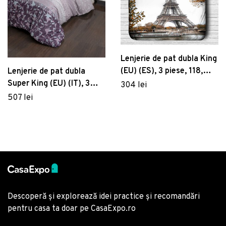
Lenjerie de pat dubla King
(EU) (ES), 3 piese, 118,
Lenjerie de pat dubla
Pearl Home, Poliester
Super King (EU) (IT), 3
304 lei
Satinat
piese, Ivy - Lilac, Victoria,
507 lei
Bumbac Satinat
Descoperă și explorează idei practice și recomandări
pentru casa ta doar pe CasaExpo.ro