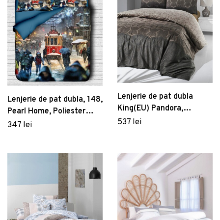
Lenjerie de pat dubla
Lenjerie de pat dubla, 148,
King(EU) Pandora,
Pearl Home, Poliester
Victoria, 3 piese,
537 lei
Satinat
347 lei
240x220 cm, bumbac
satinat, maro