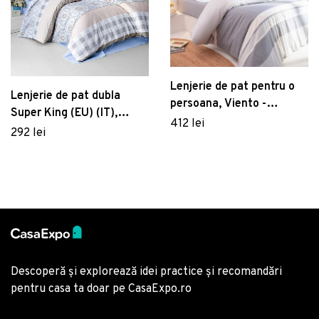
Lenjerie de pat pentru o
Lenjerie de pat dubla
persoana, Viento -
Super King (EU) (IT),
Anthracite, Elliott, 50%
412 lei
Oscar, Pearl Home,
292 lei
bumbac / 50% poliester
Bumbac Ranforce
Descoperă și explorează idei practice și recomandări
pentru casa ta doar pe CasaExpo.ro