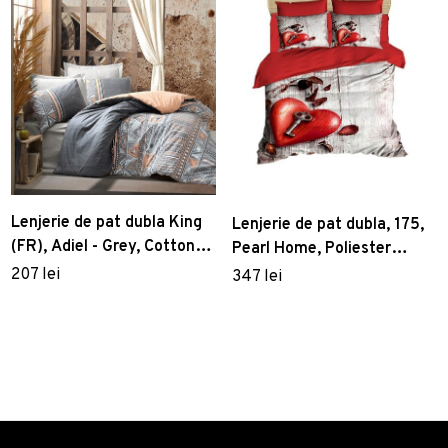
Lenjerie de pat dubla King
Lenjerie de pat dubla, 175,
(FR), Adiel - Grey, Cotton
Pearl Home, Poliester
Box, Bumbac Ranforce
Satinat
207 lei
347 lei