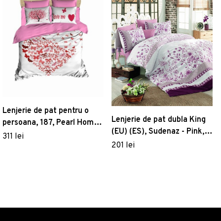
Lenjerie de pat pentru o
Lenjerie de pat dubla King
persoana, 187, Pearl Home,
(EU) (ES), Sudenaz - Pink,
Poliester Satinat
311 lei
Pearl Home, Bumbac
201 lei
Ranforce