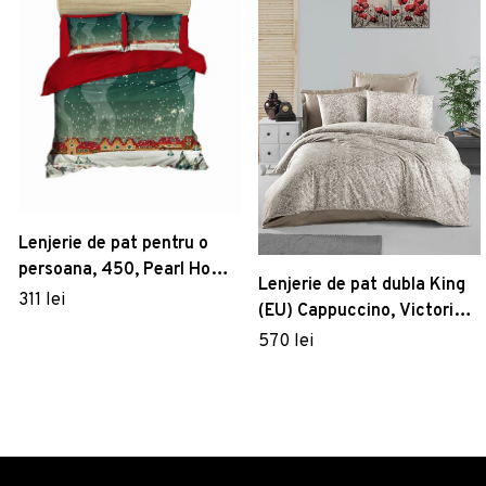
Lenjerie de pat pentru o
persoana, 450, Pearl Home,
Lenjerie de pat dubla King
Poliester Satinat
311 lei
(EU) Cappuccino, Victoria,
3 piese, 260x220 cm,
570 lei
bumbac satinat,
cappuccino