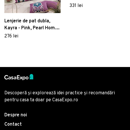
Unus - Grey, Cotton Box,
331 lei
50% bumbac / 50%
poliester
Lenjerie de pat dubla,
Kayra - Pink, Pearl Home,
Bumbac Ranforce
276 lei
Descoperă și explorează idei practice și recomandări
pentru casa ta doar pe CasaExpo.ro
Despre noi
Contact