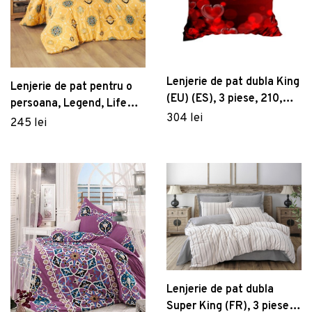
Lenjerie de pat dubla King
Lenjerie de pat pentru o
(EU) (ES), 3 piese, 210,
persoana, Legend, Life
Pearl Home, Poliester
304 lei
Style, Bumbac Ranforce
245 lei
Satinat
Lenjerie de pat dubla
Super King (FR), 3 piese,