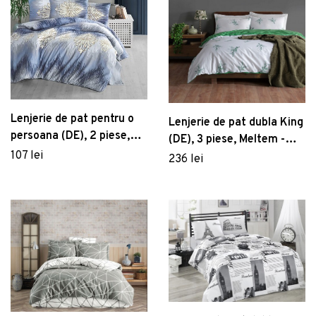
Lenjerie de pat pentru o
Lenjerie de pat dubla King
persoana (DE), 2 piese,
(DE), 3 piese, Meltem -
Safir, Victoria, 65%
107 lei
Green, Primacasa by
236 lei
bumbac/35% poliester
Türkiz, Bumbac Ranforce