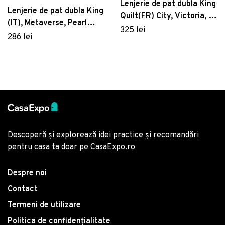
Lenjerie de pat dubla King
Lenjerie de pat dubla King
Quilt(FR) City, Victoria, 3
(IT), Metaverse, Pearl
piese, 240x220 cm,
325 lei
Home, Bumbac Ranforce
286 lei
bumbac ranforce,
multicolor
Descoperă și explorează idei practice și recomandări
pentru casa ta doar pe CasaExpo.ro
Despre noi
Contact
Termeni de utilizare
Politica de confidențialitate