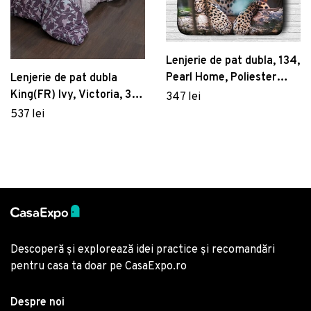
Lenjerie de pat dubla, 134,
Pearl Home, Poliester
Lenjerie de pat dubla
Satinat
King(FR) Ivy, Victoria, 3
347 lei
piese, 240x220 cm,
537 lei
bumbac satinat, lila
Descoperă și explorează idei practice și recomandări
pentru casa ta doar pe CasaExpo.ro
Despre noi