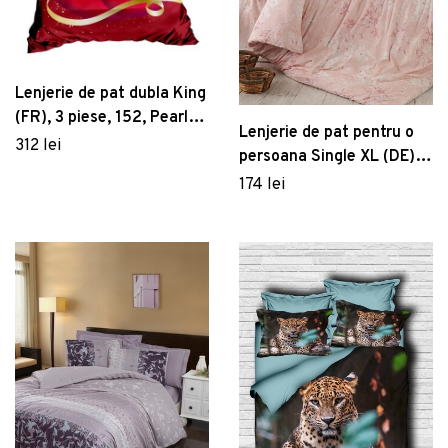
Lenjerie de pat dubla King
(FR), 3 piese, 152, Pearl
Lenjerie de pat pentru o
Home, Poliester Satinat
312 lei
persoana Single XL (DE),
Elena - Pink, Pearl Home,
174 lei
Bumbac Ranforce