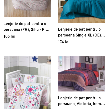
Lenjerie de pat pentru o
Lenjerie de pat pentru o
persoana (FR), Sihu - Pink,
persoana Single XL (DE),
Cotton Box, Bumbac
106 lei
Petrol Blue, Patik,
Ranforce
174 lei
Bumbac Ranforce
Lenjerie de pat pentru o
persoana, Victoria, Irem, 3