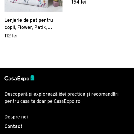
piese, amestec bumbac,
154 lei
multicolor
Lenjerie de pat pentru
copii, Flower, Patik,
Bumbac Ranforce
112 lei
Descoperă și explorează idei practice și recomandări
pentru casa ta doar pe CasaExpo.ro
Despre noi
Contact