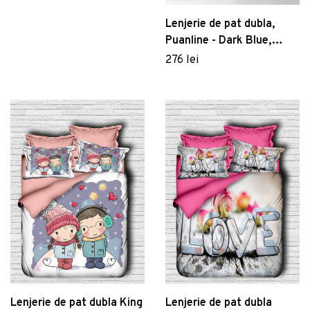
70% bumbac/30%
Lenjerie de pat dubla,
poliester
Puanline - Dark Blue,
Pearl Home, Bumbac
276 lei
Ranforce
Lenjerie de pat dubla King
Lenjerie de pat dubla