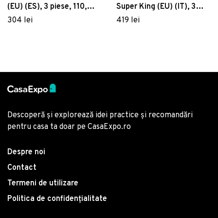
(EU) (ES), 3 piese, 110,
Super King (EU) (IT), 3
Pearl Home, Poliester
piese, 170, Pearl Home,
304 lei
419 lei
Satinat
Poliester Satinat
Descoperă și explorează idei practice și recomandări
pentru casa ta doar pe CasaExpo.ro
Despre noi
Contact
Termeni de utilizare
Politica de confidențialitate