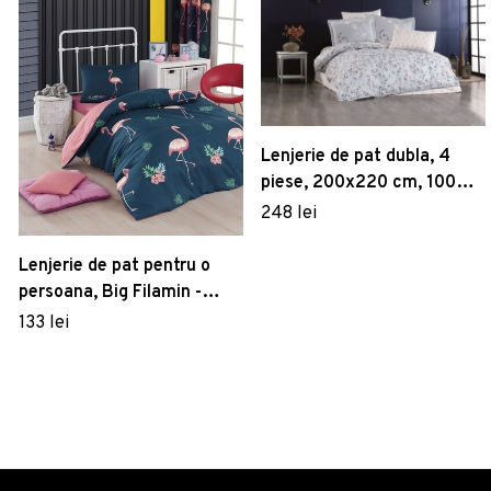
Lenjerie de pat dubla, 4
piese, 200x220 cm, 100%
bumbac poplin, Hobby,
248 lei
Jardin, albastru inchis
Lenjerie de pat pentru o
persoana, Big Filamin -
Dark Blue, Eponj Home,
133 lei
65% bumbac/35%
poliester