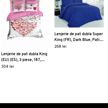
Lenjerie de pat dubla Super
King (FR), Dark Blue, Patik,
Bumbac Ranforce
268 lei
Lenjerie de pat dubla King
(EU) (ES), 3 piese, 187,
Pearl Home, Poliester
304 lei
Satinat