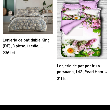
Lenjerie de pat dubla King
(DE), 3 piese, İkedia,
Primacasa by Türkiz,
236 lei
Bumbac Ranforce
Lenjerie de pat pentru o
persoana, 142, Pearl Home,
Poliester Satinat
311 lei