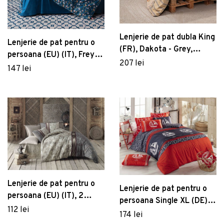
Lenjerie de pat dubla King
Lenjerie de pat pentru o
(FR), Dakota - Grey,
persoana (EU) (IT), Freya -
Cotton Box, Bumbac
207 lei
Dark Blue, Cotton Box,
147 lei
Ranforce
Bumbac Ranforce
Lenjerie de pat pentru o
Lenjerie de pat pentru o
persoana (EU) (IT), 2
persoana Single XL (DE),
piese, Basilisk, Victoria,
112 lei
Marine - Red, Pearl Home,
174 lei
65% bumbac/35%