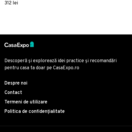
Home, Poliester Satinat
312 lei
Bumbac Ranforce
Descoperă și explorează idei practice și recomandări
pentru casa ta doar pe CasaExpo.ro
Despre noi
Contact
Termeni de utilizare
Politica de confidențialitate