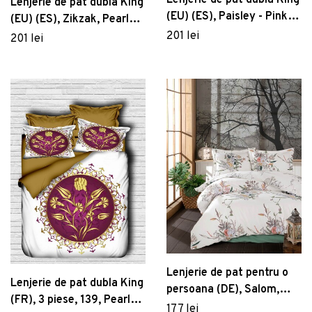
Lenjerie de pat dubla King
(EU) (ES), Paisley - Pink,
(EU) (ES), Zikzak, Pearl
Pearl Home, Bumbac
201 lei
Home, Bumbac Ranforce
201 lei
Ranforce
Lenjerie de pat pentru o
Lenjerie de pat dubla King
persoana (DE), Salom,
(FR), 3 piese, 139, Pearl
Primacasa by Türkiz,
177 lei