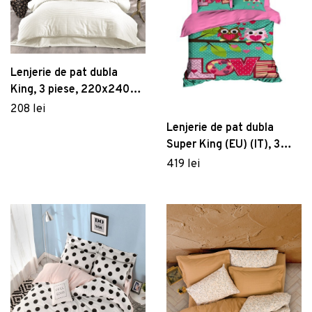
Dulapuri baie suspendate
Măsuțe de grădină
Vezi Mobilier
Cuiere și suporturi baie
Vezi Servirea mesei
Sisteme montaj baie
Vezi Grădină
Seturi mobilier baie
Lenjerie de pat dubla
Birou cu blat alb cu înălțime ajustabilă
King, 3 piese, 220x240
Rafturi și organizatoare baie
80x160 cm Downey – Germania
Cutit curatare legume Paderno seria 48280
cm, 100% bumbac
208 lei
2.539 lei
Panouri și uși pentru duș
18.5cm negru
Corp de iluminat pentru exterior LED de
satinat, Whitney, Lilyum,
Lenjerie de pat dubla
53 lei
Seturi baie completă
perete (înălțime 25 cm) Rhine – Trio
crem
Super King (EU) (IT), 3
494 lei
piese, 213, Pearl Home,
419 lei
Poliester Satinat
Vezi Baie
Cabina de dus Walk-In SanSwiss Easy SHADE
STR4P 90cm sticla securizata sablata 8mm
2.211 lei