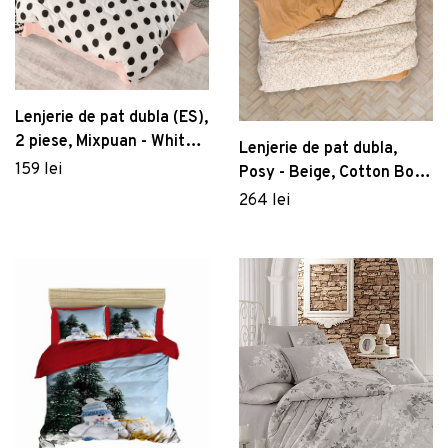
Lenjerie de pat dubla (ES),
2 piese, Mixpuan - White,
Lenjerie de pat dubla,
Salmon, Burete Acasă,
159 lei
Posy - Beige, Cotton Box,
65% bumbac/35%
Bumbac Ranforce
264 lei
poliester