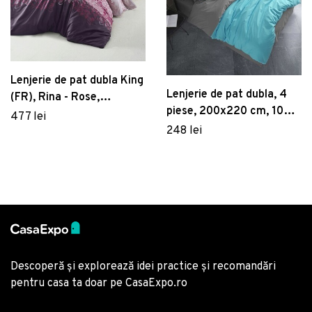
Lenjerie de pat dubla King
Lenjerie de pat dubla, 4
(FR), Rina - Rose,
piese, 200x220 cm, 100%
Victoria, Bumbac Satinat
477 lei
bumbac poplin, Hobby,
248 lei
Diamond, turcoaz
Descoperă și explorează idei practice și recomandări
pentru casa ta doar pe CasaExpo.ro