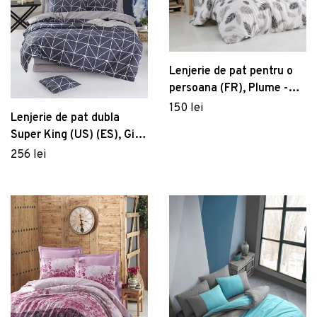
Lenjerie de pat pentru o
persoana (FR), Plume -
Grey, Pearl Home,
150 lei
Lenjerie de pat dubla
Bumbac Ranforce
Super King (US) (ES), Gina
- Anthracite, Mijolnir,
256 lei
Bumbac Ranforce