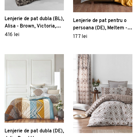
Lenjerie de pat dubla (BL),
Lenjerie de pat pentru o
Alisa - Brown, Victoria,
persoana (DE), Meltem -
Bumbac Satinat
416 lei
Yellow, Primacasa by
177 lei
Türkiz, Bumbac Ranforce
Lenjerie de pat dubla (DE),