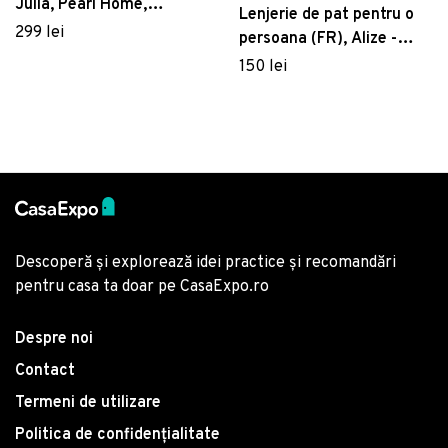
Julia, Pearl Home,
Lenjerie de pat pentru o
Bumbac Ranforce
299 lei
persoana (FR), Alize -
Brown, Pearl Home,
150 lei
Bumbac Ranforce
Descoperă și explorează idei practice și recomandări
pentru casa ta doar pe CasaExpo.ro
Despre noi
Contact
Termeni de utilizare
Politica de confidențialitate