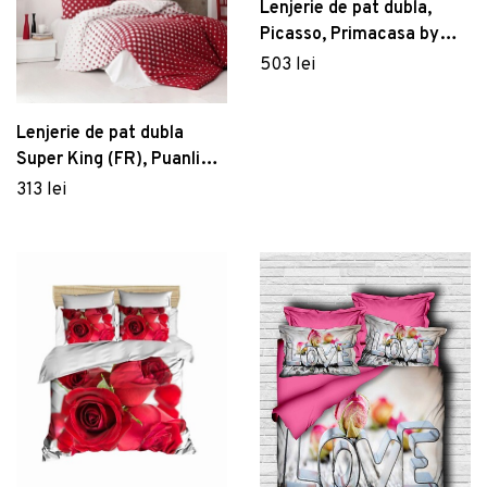
Lenjerie de pat dubla,
Picasso, Primacasa by
Türkiz, Bumbac Satinat
503 lei
Lenjerie de pat dubla
Super King (FR), Puanline
- Red, Pearl Home,
313 lei
Bumbac Ranforce