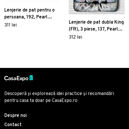
Lenjerie de pat pentru o
persoana, 192, Pearl
Lenjerie de pat dubla King
Home, Poliester Satinat
311 lei
(FR), 3 piese, 137, Pearl
Home, Poliester Satinat
312 lei
Descoperă și explorează idei practice și recomandări
pentru casa ta doar pe CasaExpo.ro
Despre noi
Contact