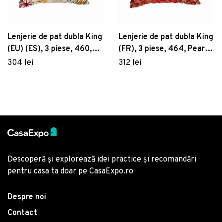
Lenjerie de pat dubla King
Lenjerie de pat dubla King
(EU) (ES), 3 piese, 460,
(FR), 3 piese, 464, Pearl
Pearl Home, Poliester
Home, Poliester Satinat
304 lei
312 lei
Satinat
Descoperă și explorează idei practice și recomandări
pentru casa ta doar pe CasaExpo.ro
Despre noi
Contact