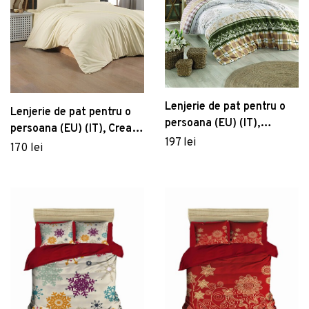
Lenjerie de pat pentru o
Lenjerie de pat pentru o
persoana (EU) (IT),
persoana (EU) (IT), Cream
Nazenin - Brown, Pearl
197 lei
2, Patik, Bumbac
170 lei
Home, Bumbac Ranforce
Ranforce