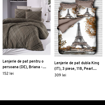
Lenjerie de pat pentru o
Lenjerie de pat dubla King
persoana (DE), Briana -
(IT), 3 piese, 118, Pearl
Brown, Victoria, Bumbac
152 lei
Home, Poliester Satinat
309 lei
Ranforce