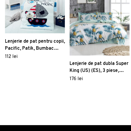
Lenjerie de pat pentru copii,
Pacific, Patik, Bumbac
Ranforce
112 lei
Lenjerie de pat dubla Super
King (US) (ES), 3 piese,
Custom Ananas - White,
176 lei
Eponj Home, 65%
bumbac/35% poliester