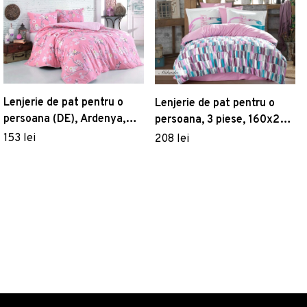
Lenjerie de pat pentru o
Lenjerie de pat pentru o
persoana (DE), Ardenya,
persoana, 3 piese, 160x220
Pearl Home, Bumbac
cm, 100% bumbac poplin,
153 lei
208 lei
Ranforce
Hobby, Mikado, roz