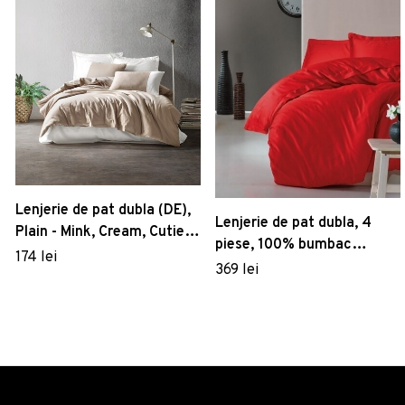
Lenjerie de pat dubla (DE),
Lenjerie de pat dubla, 4
Plain - Mink, Cream, Cutie
piese, 100% bumbac
de bumbac, Bumbac
174 lei
satinat, Cotton Box,
369 lei
Ranforce
Premium Elegant. rosu