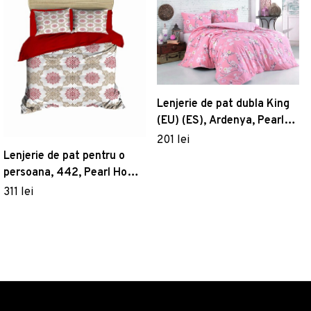
Lenjerie de pat dubla King
(EU) (ES), Ardenya, Pearl
Home, Bumbac Ranforce
201 lei
Lenjerie de pat pentru o
persoana, 442, Pearl Home,
Poliester Satinat
311 lei