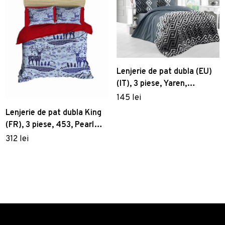
Lenjerie de pat dubla (EU)
(IT), 3 piese, Yaren,
Victoria, 65% bumbac/35%
145 lei
poliester
Lenjerie de pat dubla King
(FR), 3 piese, 453, Pearl
Home, Poliester Satinat
312 lei