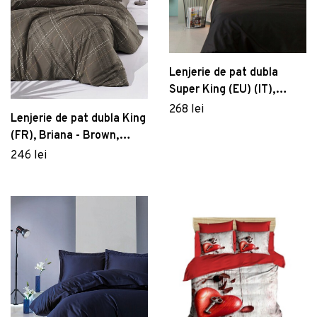
Lenjerie de pat dubla
Super King (EU) (IT),
Black, Patik, Bumbac
268 lei
Lenjerie de pat dubla King
Ranforce
(FR), Briana - Brown,
Victoria, Bumbac
246 lei
Ranforce