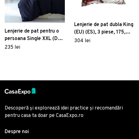
Lenjerie de pat dubla King
Lenjerie de pat pentru o
(EU) (ES), 3 piese, 175,
persoana Single XXL (DE),
Pearl Home, Poliester
304 lei
Elegant - Dark Blue,
Satinat
235 lei
Cotton Box, Bumbac
Satinat
Descoperă și explorează idei practice și recomandări
pentru casa ta doar pe CasaExpo.ro
Despre noi