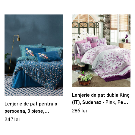
Cotton Box, 50% bumbac
/ 50% poliester
Lenjerie de pat dubla King
(IT), Sudenaz - Pink, Pearl
Lenjerie de pat pentru o
Home, Bumbac Ranforce
286 lei
persoana, 3 piese,
160x220 cm, 100%
247 lei
bumbac ranforce, Cotton
Box, Freya, albastru inchis