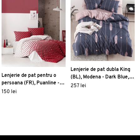
Lenjerie de pat dubla King
Lenjerie de pat pentru o
(BL), Modena - Dark Blue,
persoana (FR), Puanline -
Mijolnir, Bumbac Ranforce
257 lei
Red, Pearl Home, Bumbac
150 lei
Ranforce