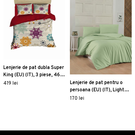
Lenjerie de pat dubla Super
King (EU) (IT), 3 piese, 460,
Pearl Home, Poliester
Lenjerie de pat pentru o
419 lei
Satinat
persoana (EU) (IT), Light
Green, Patik, Bumbac
170 lei
Ranforce