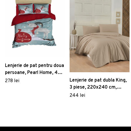
Lenjerie de pat pentru doua
persoane, Pearl Home, 468,
print 3D, amestec bumbac,
Lenjerie de pat dubla King,
278 lei
4 piese, rosu/bleu/alb
3 piese, 220x240 cm,
60x60 cm, 100% bumbac
244 lei
ranforce, Patik, Beige, bej