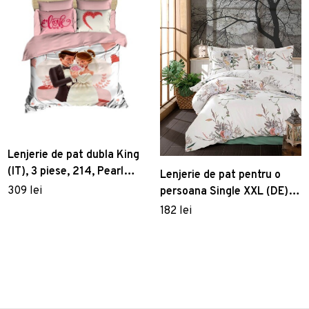
Lenjerie de pat dubla King
(IT), 3 piese, 214, Pearl
Lenjerie de pat pentru o
Home, Poliester Satinat
309 lei
persoana Single XXL (DE),
Salom, Primacasa by
182 lei
Türkiz, Bumbac Ranforce