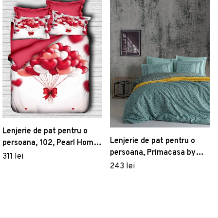
Lenjerie de pat pentru o
Lenjerie de pat pentru o
persoana, 102, Pearl Home,
persoana, Primacasa by
Poliester Satinat
311 lei
Turkiz, Minimal
243 lei
182TRK03460, 2 piese,
bumbac ranforce,
multicolor