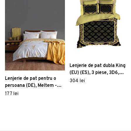
Lenjerie de pat dubla King
(EU) (ES), 3 piese, 3D6,
Lenjerie de pat pentru o
Pearl Home, Poliester
304 lei
persoana (DE), Meltem -
Satinat
Yellow, Primacasa by
177 lei
Türkiz, Bumbac Ranforce