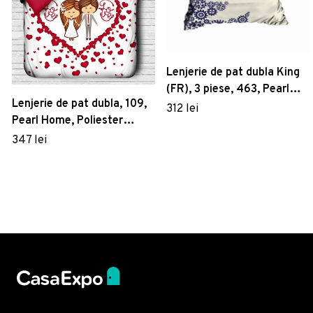
Lenjerie de pat dubla King
(FR), 3 piese, 463, Pearl
Lenjerie de pat dubla, 109,
Home, Poliester Satinat
312 lei
Pearl Home, Poliester
Satinat
347 lei