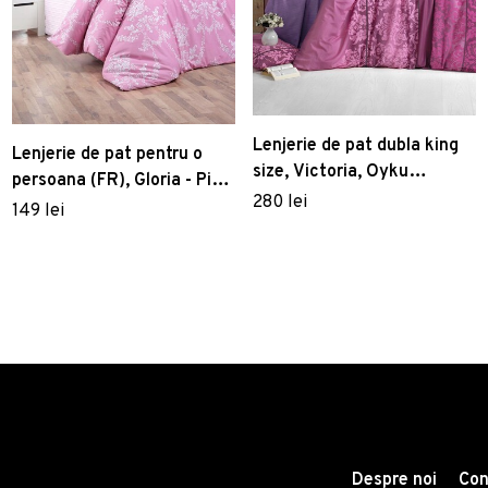
Lenjerie de pat dubla king
Lenjerie de pat pentru o
size, Victoria, Oyku
persoana (FR), Gloria - Pink,
121VCT68496, 3 piese,
280 lei
Victoria, Bumbac Ranforce
149 lei
amestec bumbac, roz
Despre noi
Con