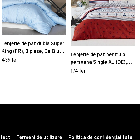
Lenjerie de pat dubla Super
King (FR), 3 piese, De Blue,
Lenjerie de pat pentru o
Patik, Bumbac Satinat
439 lei
persoana Single XL (DE),
Anchore, Life Style,
174 lei
Bumbac Ranforce
tact
Termeni de utilizare
Politica de confidențialitate