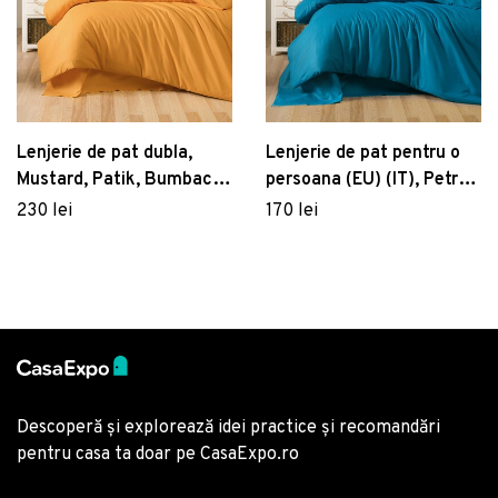
Lenjerie de pat dubla,
Lenjerie de pat pentru o
Mustard, Patik, Bumbac
persoana (EU) (IT), Petrol
Ranforce
Blue, Patik, Bumbac
230 lei
170 lei
Ranforce
Descoperă și explorează idei practice și recomandări
pentru casa ta doar pe CasaExpo.ro