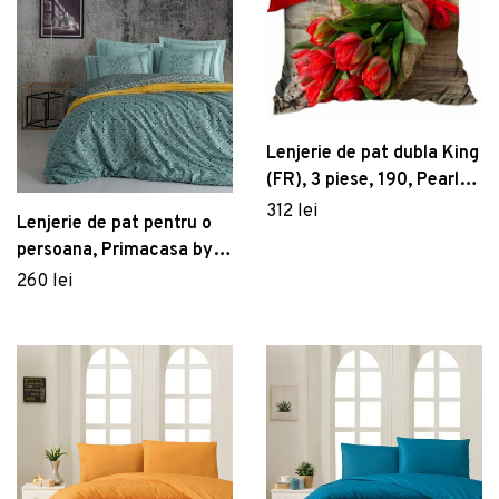
Lenjerie de pat dubla King
(FR), 3 piese, 190, Pearl
Home, Poliester Satinat
312 lei
Lenjerie de pat pentru o
persoana, Primacasa by
Turkiz, Minimal
260 lei
182TRF23460, 2 piese,
bumbac ranforce,
multicolor