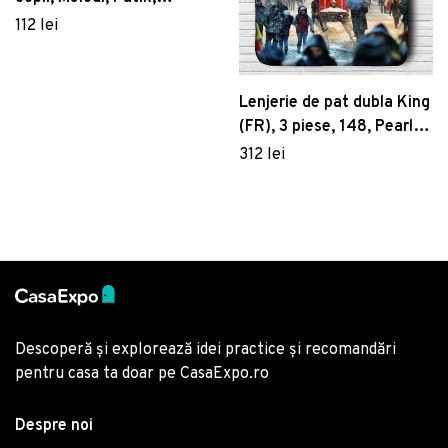
Bumbac Ranforce
112 lei
Lenjerie de pat dubla King
(FR), 3 piese, 148, Pearl
Home, Poliester Satinat
312 lei
Descoperă și explorează idei practice și recomandări
pentru casa ta doar pe CasaExpo.ro
Despre noi