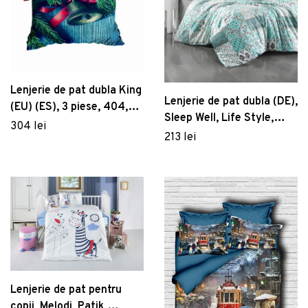
Lenjerie de pat dubla King
Lenjerie de pat dubla (DE),
(EU) (ES), 3 piese, 404,
Sleep Well, Life Style,
Pearl Home, Poliester
304 lei
Bumbac Ranforce
213 lei
Satinat
Lenjerie de pat pentru
copii, Melodi, Patik,