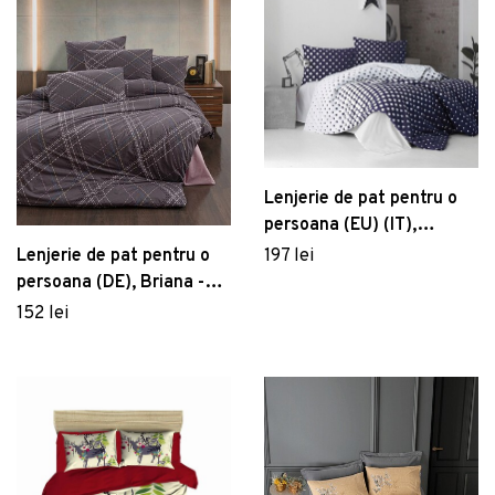
Lenjerie de pat pentru o
persoana (EU) (IT),
Puanline - Dark Blue,
Lenjerie de pat pentru o
197 lei
Pearl Home, Bumbac
persoana (DE), Briana -
Ranforce
Plum, Victoria, Bumbac
152 lei
Ranforce