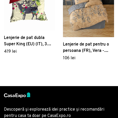
Lenjerie de pat dubla
Super King (EU) (IT), 3
Lenjerie de pat pentru o
piese, 459, Pearl Home,
persoana (FR), Vera -
419 lei
Poliester Satinat
Grey, Cotton Box,
106 lei
Bumbac Ranforce
Descoperă și explorează idei practice și recomandări
pentru casa ta doar pe CasaExpo.ro