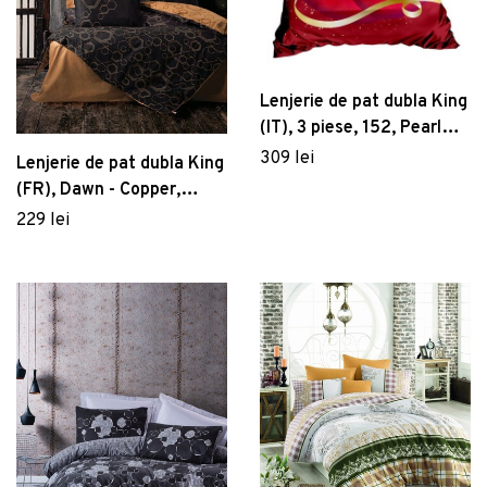
Lenjerie de pat dubla King
(IT), 3 piese, 152, Pearl
Home, Poliester Satinat
309 lei
Lenjerie de pat dubla King
(FR), Dawn - Copper,
Cotton Box, Bumbac
229 lei
Ranforce