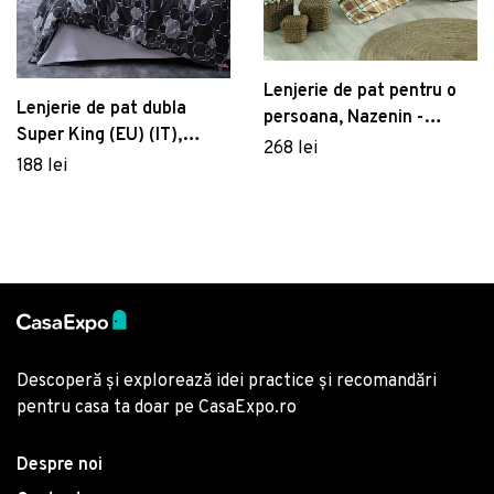
Lenjerie de pat pentru o
Lenjerie de pat dubla
persoana, Nazenin -
Super King (EU) (IT),
Brown, Pearl Home,
268 lei
Round - Grey, Cotton Box,
188 lei
Bumbac Ranforce
Bumbac Ranforce
Descoperă și explorează idei practice și recomandări
pentru casa ta doar pe CasaExpo.ro
Despre noi