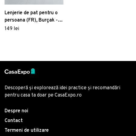
bumbac ranforce, Hobby,
Jardin, auriu
Lenjerie de pat pentru o
persoana (FR), Burçak -
Powder, Victoria, Bumbac
149 lei
Ranforce
Descoperă și explorează idei practice și recomandări
pentru casa ta doar pe CasaExpo.ro
Despre noi
Contact
Termeni de utilizare