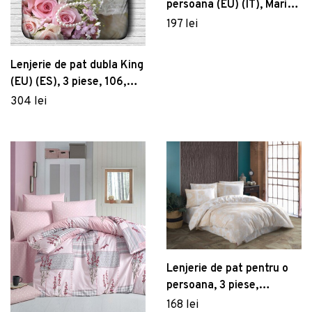
persoana (EU) (IT), Marine
- Red, Pearl Home,
197 lei
Bumbac Ranforce
Lenjerie de pat dubla King
(EU) (ES), 3 piese, 106,
Pearl Home, Poliester
304 lei
Satinat
Lenjerie de pat pentru o
persoana, 3 piese,
160x220 cm, 100%
168 lei