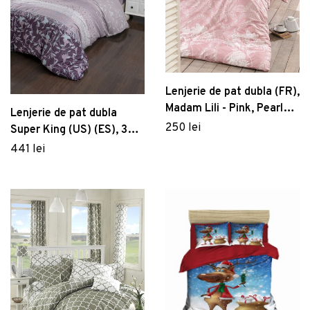
Lenjerie de pat dubla (FR),
Madam Lili - Pink, Pearl
Lenjerie de pat dubla
Home, Bumbac Ranforce
250 lei
Super King (US) (ES), 3
piese, Ivy - Lilac, Victoria,
441 lei
Bumbac Satinat