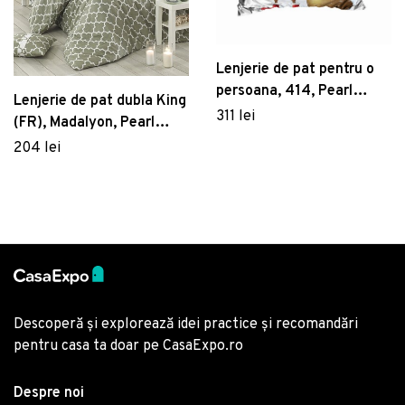
Lenjerie de pat pentru o
persoana, 414, Pearl
Lenjerie de pat dubla King
Home, Poliester Satinat
311 lei
(FR), Madalyon, Pearl
Home, Bumbac Ranforce
204 lei
Descoperă și explorează idei practice și recomandări
pentru casa ta doar pe CasaExpo.ro
Despre noi