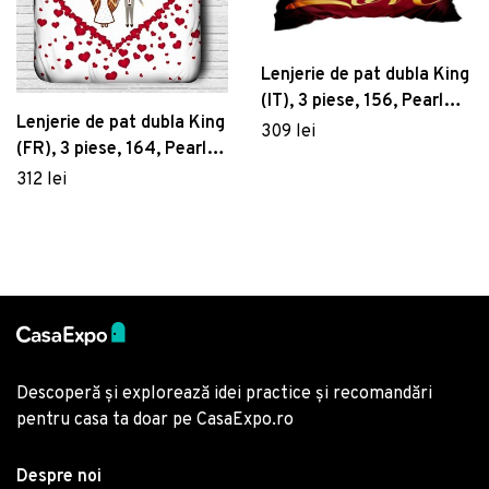
Lenjerie de pat dubla King
(IT), 3 piese, 156, Pearl
Lenjerie de pat dubla King
Home, Poliester Satinat
309 lei
(FR), 3 piese, 164, Pearl
Home, Poliester Satinat
312 lei
Descoperă și explorează idei practice și recomandări
pentru casa ta doar pe CasaExpo.ro
Despre noi