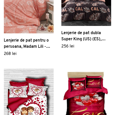
Lenjerie de pat dubla
Super King (US) (ES),
Lenjerie de pat pentru o
Tropical - Brown, Mijolnir,
256 lei
persoana, Madam Lili -
Bumbac Ranforce
Orange, Pearl Home,
268 lei
Bumbac Ranforce