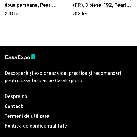
doua persoane, Pearl
(FR), 3 piese, 192, Pearl
Home, 446, print 3D,
Home, Poliester Satinat
278 lei
312 lei
amestec bumbac, 4 piese,
alb/maro/verde
Descoperă și explorează idei practice și recomandări
pentru casa ta doar pe CasaExpo.ro
Despre noi
Contact
Termeni de utilizare
Politica de confidențialitate