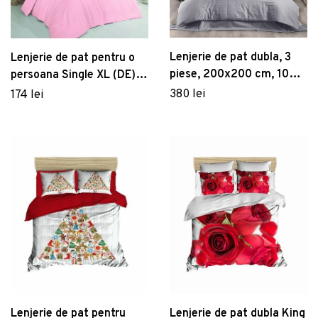
Lenjerie de pat dubla, 3
Lenjerie de pat pentru o
piese, 200x200 cm, 100%
persoana Single XL (DE),
bumbac satinat, Whitney,
Dusty Rose, Patik,
380 lei
174 lei
Lilyum, gri
Bumbac Ranforce
Lenjerie de pat pentru
Lenjerie de pat dubla King