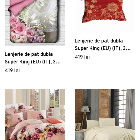
Lenjerie de pat dubla
Super King (EU) (IT), 3
Lenjerie de pat dubla
piese, 464, Pearl Home,
419 lei
Super King (EU) (IT), 3
Poliester Satinat
piese, 106, Pearl Home,
419 lei
Poliester Satinat