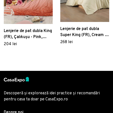
Lenjerie de pat dubla
Lenjerie de pat dubla King
Super King (FR), Cream 2,
(FR), Çalıkuşu - Pink,
Patik, Bumbac Ranforce
268 lei
Pearl Home, Bumbac
204 lei
Ranforce
Descoperă și explorează idei practice și recomandări
pentru casa ta doar pe CasaExpo.ro
Despre noi