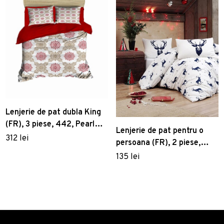
Lenjerie de pat dubla King
(FR), 3 piese, 442, Pearl
Lenjerie de pat pentru o
Home, Poliester Satinat
312 lei
persoana (FR), 2 piese,
Geyik - Dark Blue, Eponj
135 lei
Home, 65% bumbac/35%
poliester