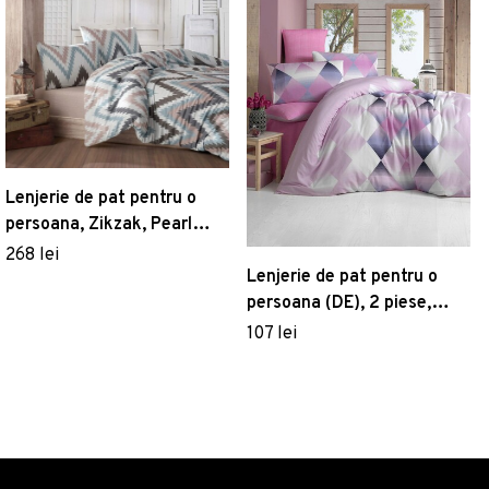
Lenjerie de pat pentru o
persoana, Zikzak, Pearl
Home, Bumbac Ranforce
268 lei
Lenjerie de pat pentru o
persoana (DE), 2 piese,
Petek - Pink, Victoria, 65%
107 lei
bumbac/35% poliester