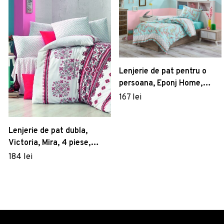
Lenjerie de pat pentru o
persoana, Eponj Home,
Birdcage 143EPJ08422, 2
167 lei
piese, amestec bumbac,
multicolor
Lenjerie de pat dubla,
Victoria, Mira, 4 piese,
amestec bumbac,
184 lei
multicolor