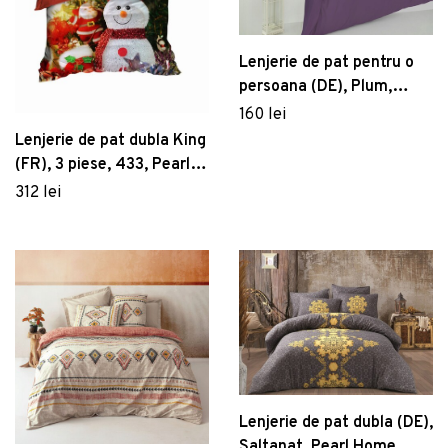
Lenjerie de pat pentru o
persoana (DE), Plum,
Patik, Bumbac Ranforce
160 lei
Lenjerie de pat dubla King
(FR), 3 piese, 433, Pearl
Home, Poliester Satinat
312 lei
Lenjerie de pat dubla (DE),
Saltanat, Pearl Home,