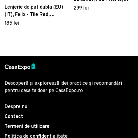
Bumbac Ranforce
Lenjerie de pat dubla (EU)
299 lei
(IT), Felix - Tile Red,
Cotton Box, Bumbac
185 lei
Ranforce
Descoperă și explorează idei practice și recomandări
pentru casa ta doar pe CasaExpo.ro
Despre noi
Contact
Termeni de utilizare
Politica de confidențialitate