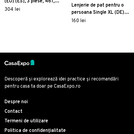
(EU) (ES), 3 piese, 461,
Lenjerie de pat pentru o
Pearl Home, Poliester
304 lei
persoana Single XL (DE),
Satinat
Tuwa - Tile Red, Cotton
160 lei
Box, Bumbac Ranforce
Descoperă și explorează idei practice și recomandări
pentru casa ta doar pe CasaExpo.ro
Despre noi
Contact
Termeni de utilizare
Politica de confidențialitate