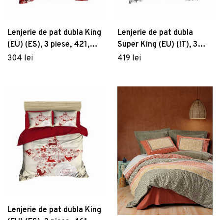
Lenjerie de pat dubla King
Lenjerie de pat dubla
(EU) (ES), 3 piese, 421,
Super King (EU) (IT), 3
Pearl Home, Poliester
piese, 440, Pearl Home,
304 lei
419 lei
Satinat
Poliester Satinat
Lenjerie de pat dubla King