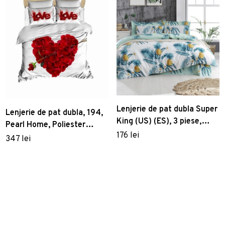
Lenjerie de pat dubla Super
Lenjerie de pat dubla, 194,
King (US) (ES), 3 piese,
Pearl Home, Poliester
Custom Ananas - White,
176 lei
Satinat
347 lei
Eponj Home, 65%
bumbac/35% poliester