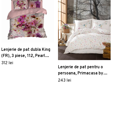
Lenjerie de pat dubla King
(FR), 3 piese, 112, Pearl
Home, Poliester Satinat
312 lei
Lenjerie de pat pentru o
persoana, Primacasa by
Turkiz, Cappi
243 lei
182TRK02248, 2 piese,
bumbac ranforce,
multicolor