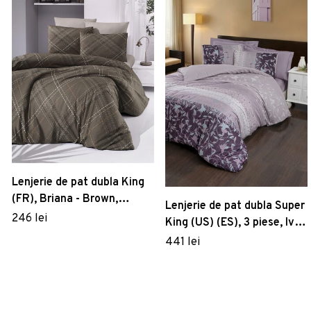
Lenjerie de pat dubla King
(FR), Briana - Brown,
Lenjerie de pat dubla Super
Victoria, Bumbac Ranforce
246 lei
King (US) (ES), 3 piese, Ivy -
Lilac, Victoria, Bumbac
441 lei
Satinat