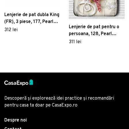
Lenjerie de pat dubla King
(FR), 3 piese, 177, Pearl
Lenjerie de pat pentru o
Home, Poliester Satinat
312 lei
persoana, 128, Pearl
Home, Poliester Satinat
311 lei
Descoperă și explorează idei practice și recomandări
pentru casa ta doar pe CasaExpo.ro
Despre noi