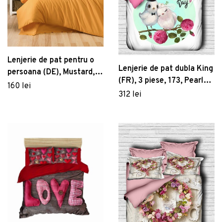
Lenjerie de pat pentru o
Lenjerie de pat dubla King
persoana (DE), Mustard,
(FR), 3 piese, 173, Pearl
Patik, Bumbac Ranforce
160 lei
Home, Poliester Satinat
312 lei