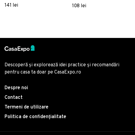
Hurrem, 3 piese, amestec
Ranforce
141 lei
108 lei
bumbac, multicolor
Descoperă și explorează idei practice și recomandări
pentru casa ta doar pe CasaExpo.ro
Despre noi
Contact
Termeni de utilizare
Politica de confidențialitate