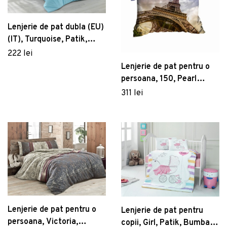
Lenjerie de pat dubla (EU)
(IT), Turquoise, Patik,
Bumbac Ranforce
222 lei
Lenjerie de pat pentru o
persoana, 150, Pearl
Home, Poliester Satinat
311 lei
Lenjerie de pat pentru o
Lenjerie de pat pentru
persoana, Victoria,
copii, Girl, Patik, Bumbac