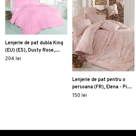
Lenjerie de pat dubla King
(EU) (ES), Dusty Rose,
Patik, Bumbac Ranforce
204 lei
Lenjerie de pat pentru o
persoana (FR), Elena - Pink,
Pearl Home, Bumbac
150 lei
Ranforce