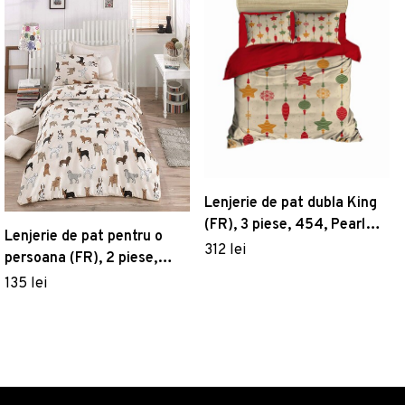
Lenjerie de pat dubla King
(FR), 3 piese, 454, Pearl
Lenjerie de pat pentru o
Home, Poliester Satinat
312 lei
persoana (FR), 2 piese,
Havhav - Cream, Eponj
135 lei
Home, 65% bumbac/35%
poliester