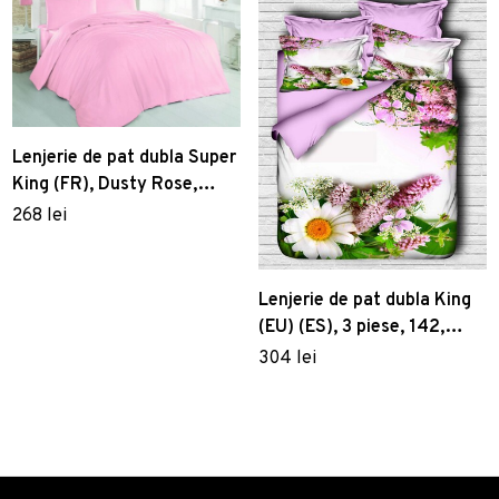
Lenjerie de pat dubla Super
King (FR), Dusty Rose,
Patik, Bumbac Ranforce
268 lei
Lenjerie de pat dubla King
(EU) (ES), 3 piese, 142,
Pearl Home, Poliester
304 lei
Satinat