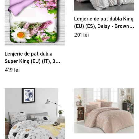
Lenjerie de pat dubla King
(EU) (ES), Daisy - Brown,
Pearl Home, Bumbac
201 lei
Ranforce
Lenjerie de pat dubla
Super King (EU) (IT), 3
piese, 142, Pearl Home,
419 lei
Poliester Satinat