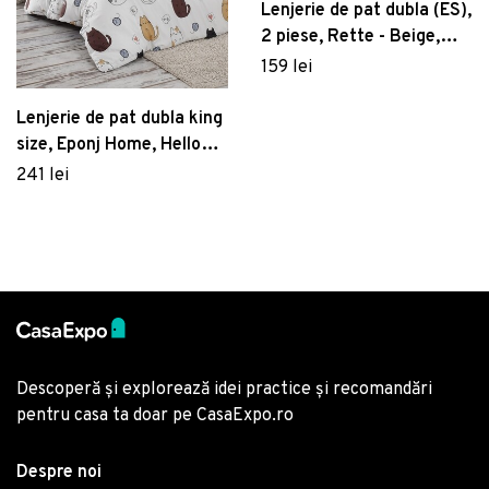
Lenjerie de pat dubla (ES),
2 piese, Rette - Beige,
EnLora Home, 65%
159 lei
bumbac/35% poliester
Lenjerie de pat dubla king
size, Eponj Home, Hello
Cats 143EPJ41906, 3
241 lei
piese, amestec bumbac,
multicolor
Descoperă și explorează idei practice și recomandări
pentru casa ta doar pe CasaExpo.ro
Despre noi